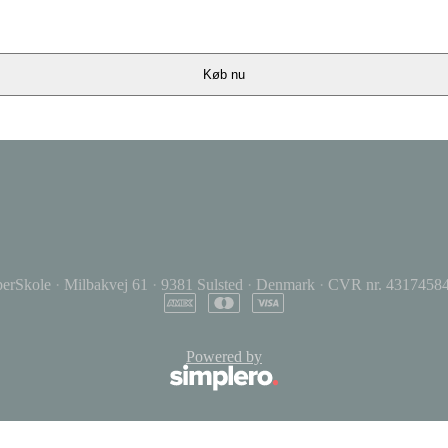
Køb nu
perSkole
·
Milbakvej 61
·
9381 Sulsted
·
Denmark
·
CVR nr. 4317458
Powered by