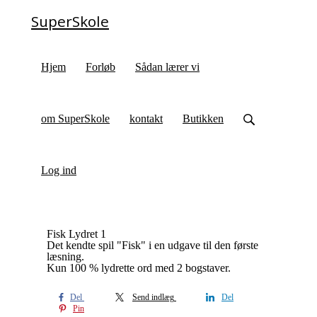
SuperSkole
Hjem
Forløb
Sådan lærer vi
om SuperSkole
kontakt
Butikken
Log ind
Fisk Lydret 1
Det kendte spil "Fisk" i en udgave til den første
læsning.
Kun 100 % lydrette ord med 2 bogstaver.
Del
Send indlæg
Del
Pin