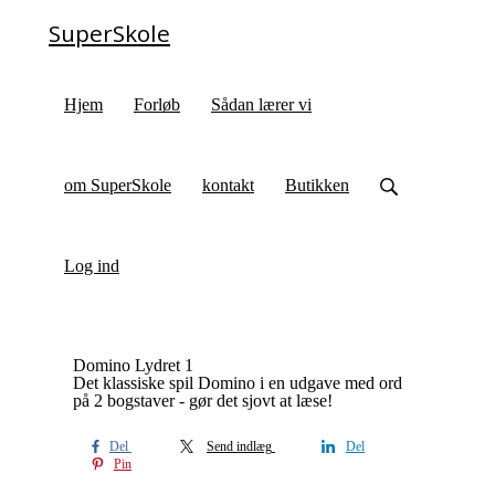
SuperSkole
Hjem
Forløb
Sådan lærer vi
om SuperSkole
kontakt
Butikken
Log ind
Domino Lydret 1
Det klassiske spil Domino i en udgave med ord
på 2 bogstaver - gør det sjovt at læse!
Del
Send indlæg
Del
Pin