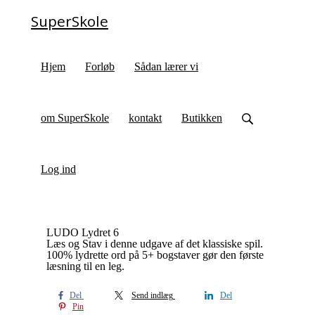
SuperSkole
Hjem
Forløb
Sådan lærer vi
om SuperSkole
kontakt
Butikken
Log ind
LUDO Lydret 6
Læs og Stav i denne udgave af det klassiske spil.
100% lydrette ord på 5+ bogstaver gør den første
læsning til en leg.
Del
Send indlæg
Del
Pin