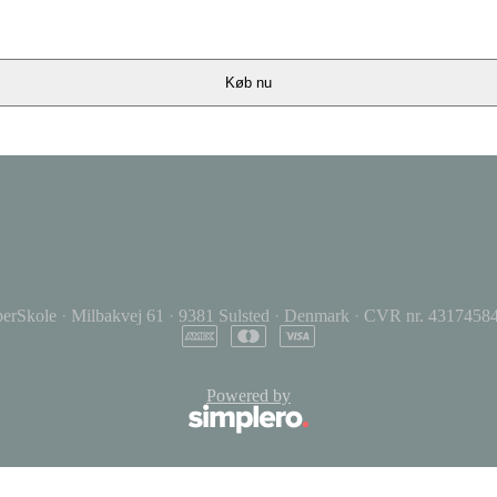
Køb nu
perSkole
·
Milbakvej 61
·
9381 Sulsted
·
Denmark
·
CVR nr. 4317458
Powered by