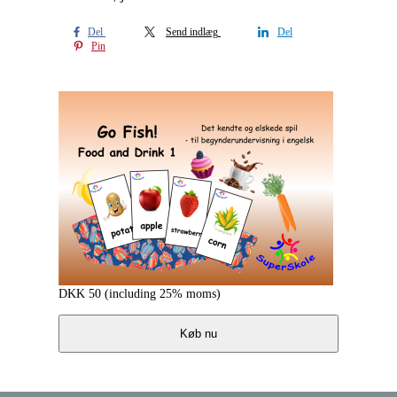
Del
Send indlæg
Del
Pin
DKK
50
(including 25% moms)
Køb nu