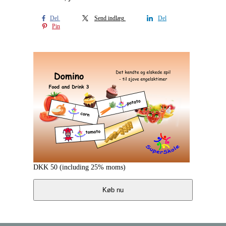
Del
Send indlæg
Del
Pin
DKK
50
(including 25% moms)
Køb nu