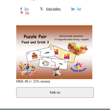
Del
Send indlæg
Del
Pin
DKK
40
(+ 25% moms)
Køb nu